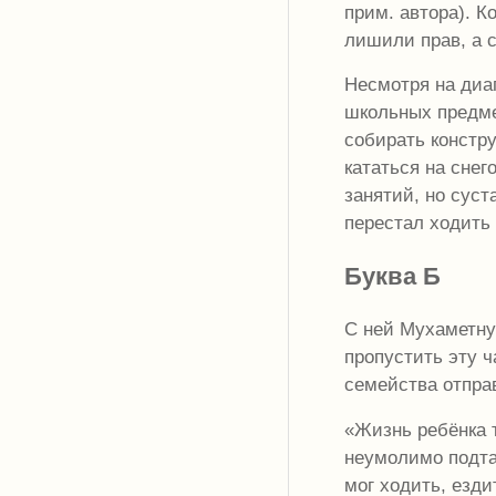
прим. автора). К
лишили прав, а с
Несмотря на диа
школьных предмет
собирать констру
кататься на снег
занятий, но суст
перестал ходить 
Буква Б
С ней Мухаметну
пропустить эту ч
семейства отправ
«Жизнь ребёнка 
неумолимо подт
мог ходить, езди