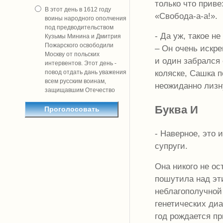
только что приве
В этот день в 1612 году
«Свобода-а-а!».
воины народного ополчения
под предводительством
- Да уж, такое н
Кузьмы Минина и Дмитрия
Пожарского освободили
– Он очень искр
Москву от польских
и один забрался 
интервентов. Этот день -
коляске, Сашка п
повод отдать дань уважения
всем русским воинам,
неожиданно лизн
защищавшим Отечество
Буква И
- Наверное, это 
супруги.
Она никого не о
пошутила над эт
неблагополучной
генетических диа
год рождается п