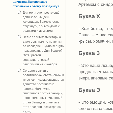
единства. Каково ваше
Артёмом с синдр
отношение к этому празднику?
Для меня это просто ещё
Буква Х
один красный день
календаря. Возможность
отдохнуть, побыть дома с
- Хозяйство, - н
родными и друзьями
Саша. – У нас св
Нельзя забывать историю,
крысы, хомячки, 
даже если нам не нравится
её наследие. Нужно вернуть
празднование Дня Великой
Буква З
Октябрьской
социалистической
революции на 7 ноября
- Это наша лошад
Сегодня в связи с
продолжает мальч
политической обстановкой в
вчера впервые се
мире как никогда ощущается
единство российского
Буква Э
народа. Нам нужно
сплотиться против санкций,
неправомерных обвинений
- Это эмоции, к
стран Запада и отмечать
этот праздник всем врагам
слово глава семе
назло