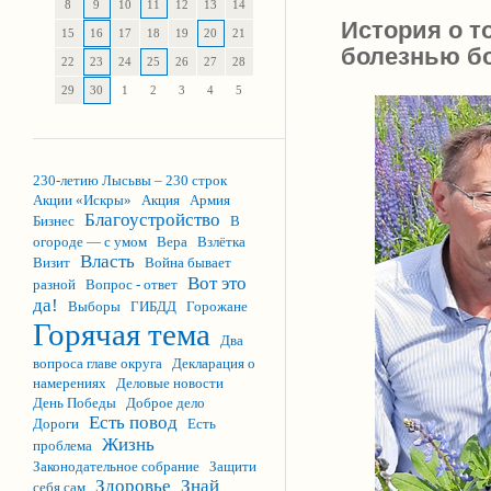
8
9
10
11
12
13
14
История о т
15
16
17
18
19
20
21
болезнью бо
22
23
24
25
26
27
28
29
30
1
2
3
4
5
230-летию Лысьвы – 230 строк
Акции «Искры»
Акция
Армия
Благоустройство
Бизнес
В
огороде — с умом
Вера
Взлётка
Власть
Визит
Война бывает
Вот это
разной
Вопрос - ответ
да!
Выборы
ГИБДД
Горожане
Горячая тема
Два
вопроса главе округа
Декларация о
намерениях
Деловые новости
День Победы
Доброе дело
Есть повод
Дороги
Есть
Жизнь
проблема
Законодательное собрание
Защити
Здоровье
Знай
себя сам