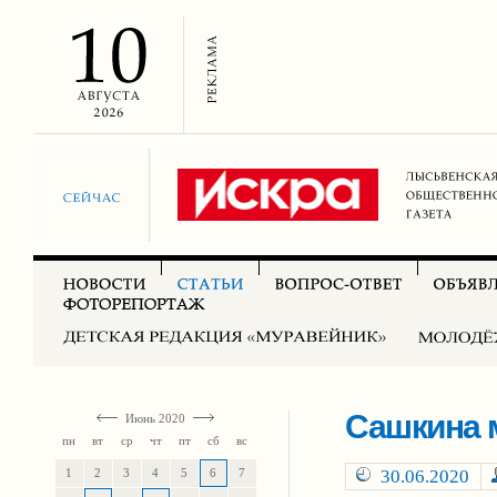
Сашкина 
Июнь 2020
пн
вт
ср
чт
пт
сб
вс
1
2
3
4
5
6
7
30.06.2020