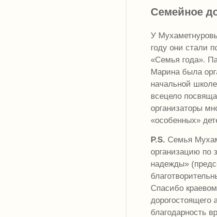
Семейное д
У Мухаметнуровы
году они стали 
«Семья года». Па
Марина была орг
начальной школе,
всецело посвяща
организаторы мно
«особенных» дет
P.S.
Семья Мухам
организацию по 
надежды» (предс
благотворительн
Спасибо краевом
дорогостоящего 
благодарность в