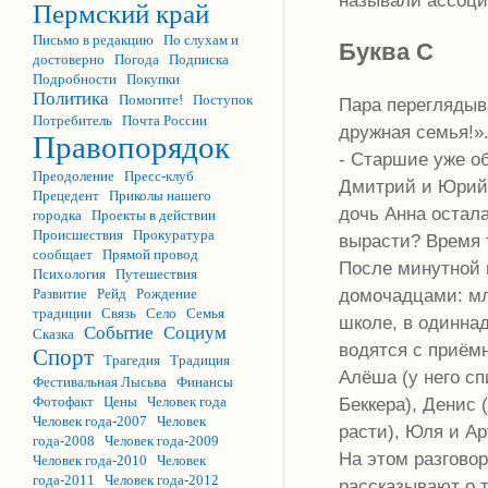
Пермский край
Письмо в редакцию
По слухам и
Буква С
достоверно
Погода
Подписка
Подробности
Покупки
Политика
Помогите!
Поступок
Пара переглядыв
Потребитель
Почта России
дружная семья!».
Правопорядок
- Старшие уже о
Преодоление
Пресс-клуб
Дмитрий и Юрий 
Прецедент
Приколы нашего
дочь Анна остала
городка
Проекты в действии
Происшествия
Прокуратура
вырасти? Время т
сообщает
Прямой провод
После минутной 
Психология
Путешествия
домочадцами: мл
Развитие
Рейд
Рождение
традиции
Связь
Село
Семья
школе, в одинна
Событие
Социум
Сказка
водятся с приём
Спорт
Трагедия
Традиция
Алёша (у него с
Фестивальная Лысьва
Финансы
Беккера), Денис 
Фотофакт
Цены
Человек года
Человек года-2007
Человек
расти), Юля и Ар
года-2008
Человек года-2009
На этом разгово
Человек года-2010
Человек
года-2011
Человек года-2012
рассказывают о 