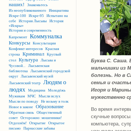
наших!
Знакомьтесь
Из неопубликованного
Инициатива
Искре-100
Искре-95
Испытано на
себе
История Лысьвы
История
«Искры»
История и современность
Коммуналка
Капремонт
Конкурсы
Консультации
Конфликт интересов
Красная
Криминал
строка
Круглый
Культура
Буква С. Саша.
стол
Лысьва и
Чусовой...
Лысьвенская
мальчишки из М
библиотека
Лысьвенский городской
болезнь. Но в 
округ
Лысьвенский музей
Людям о
семья и счасть
Лысьвенский театр
людях
Игоря и Марин
Медицина
Молодёжь
Мужикам
МЧС
Мысли вслух
мужественно с
Мысли по поводу
Не возьму в толк
Образование
Новое в законе
Во время интерв
Обратная связь
Общественный
скучные вопросы
совет
Осторожно: мошенники!
компьютера, суп
Отдохнём!
Открытие
Открытое
письмо
Парнасские забавы
называли ассоциа