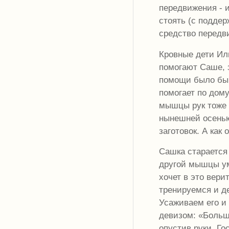
передвижения - и
стоять (с поддер
средство передв
Кровные дети Иль
помогают Саше, 
помощи было бы 
помогает по дому
мышцы рук тоже 
нынешней осенью
заготовок. А как
Сашка старается 
другой мышцы уми
хочет в это вери
тренируемся и д
Усаживаем его и
девизом: «Больше
опустив руки. Г