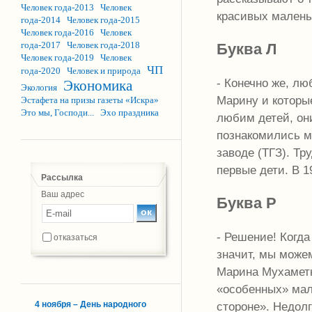
Человек года-2013
Человек
красивых малень
года-2014
Человек года-2015
Человек года-2016
Человек
года-2017
Человек года-2018
Буква Л
Человек года-2019
Человек
ЧП
года-2020
Человек и природа
- Конечно же, лю
Экономика
Экология
Марину и котор
Эстафета на призы газеты «Искра»
Это мы, Господи...
Эхо праздника
любим детей, они
познакомились м
заводе (ТГЗ). Тр
первые дети. В 
Рассылка
Ваш адрес
Буква Р
- Решение! Когда
отказаться
значит, мы можем
Марина Мухаметн
«особенных» мал
стороне». Недол
4 ноября – День народного