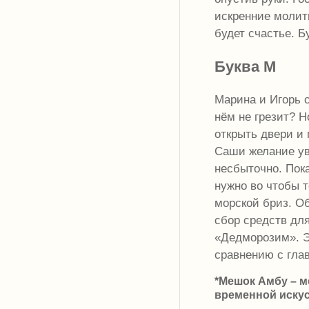
искренние молитв
будет счастье. Б
Буква М
Марина и Игорь с
нём не грезит? Н
открыть двери и 
Саши желание ув
несбыточно. Пока
нужно во чтобы 
морской бриз. О
сбор средств дл
«Дедморозим». Э
сравнению с глав
*Мешок Амбу – м
временной искус