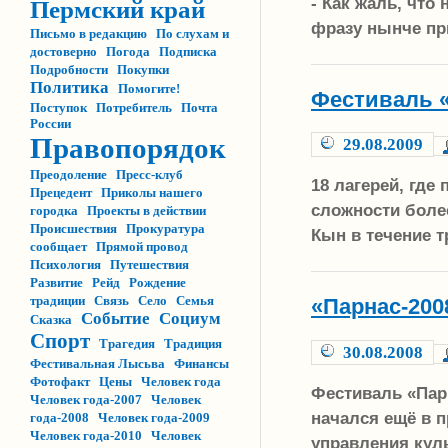
- Как жаль, что
Пермский край
фразу нынче пр
Письмо в редакцию
По слухам и
достоверно
Погода
Подписка
Подробности
Покупки
Политика
Помогите!
Фестиваль «
Поступок
Потребитель
Почта
России
Правопорядок
29.08.2009
Преодоление
Пресс-клуб
18 лагерей, где
Прецедент
Приколы нашего
сложности более
городка
Проекты в действии
Происшествия
Прокуратура
Кын в течение т
сообщает
Прямой провод
Психология
Путешествия
Развитие
Рейд
Рождение
традиции
Связь
Село
Семья
«Парнас-200
Событие
Социум
Сказка
Спорт
Трагедия
Традиция
30.08.2008
Фестивальная Лысьва
Финансы
Фотофакт
Цены
Человек года
Фестиваль «Пар
Человек года-2007
Человек
начался ещё в п
года-2008
Человек года-2009
Человек года-2010
Человек
управления кул