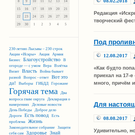
08.02.2018
8
9
10
11
12
13
14
15
16
17
18
19
20
21
Редакция «Искры
22
23
24
25
26
27
28
творческий фес
29
30
1
2
3
4
5
Под проливн
230-летию Лысьвы – 230 строк
Акции «Искры»
Акция
Армия
12.08.2017
Благоустройство
Бизнес
В
огороде — с умом
Вера
Взлётка
«Как будто попа
Власть
Визит
Война бывает
приехал на 17-
Вот это
разной
Вопрос - ответ
много, причём и
да!
Выборы
ГИБДД
Горожане
Горячая тема
Два
вопроса главе округа
Декларация о
Для настоящ
намерениях
Деловые новости
День Победы
Доброе дело
Есть повод
Дороги
Есть
08.08.2017
Жизнь
проблема
Законодательное собрание
Защити
Удивительно, н
Здоровье
Знай
себя сам