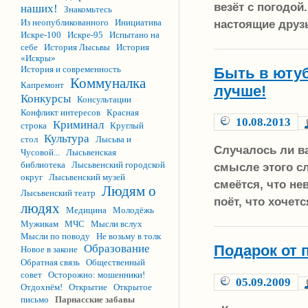
везёт с погодой
наших!
Знакомьтесь
настоящие друз
Из неопубликованного
Инициатива
Искре-100
Искре-95
Испытано на
себе
История Лысьвы
История
«Искры»
История и современность
Быть в ютуб
Коммуналка
Капремонт
лучше!
Конкурсы
Консультации
Конфликт интересов
Красная
10.08.2013
Криминал
строка
Круглый
Культура
стол
Лысьва и
Случалось ли в
Чусовой...
Лысьвенская
библиотека
Лысьвенский городской
смысле этого сл
округ
Лысьвенский музей
смеётся, что не
Людям о
Лысьвенский театр
поёт, что хочет
людях
Медицина
Молодёжь
Мужикам
МЧС
Мысли вслух
Мысли по поводу
Не возьму в толк
Образование
Подарок от 
Новое в законе
Обратная связь
Общественный
совет
Осторожно: мошенники!
05.09.2009
Отдохнём!
Открытие
Открытое
письмо
Парнасские забавы