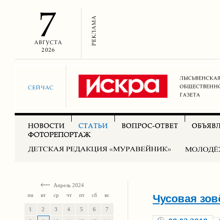
Апрель 2024
пн
вт
ср
чт
пт
сб
вс
Чусовая зов
1
2
3
4
5
6
7