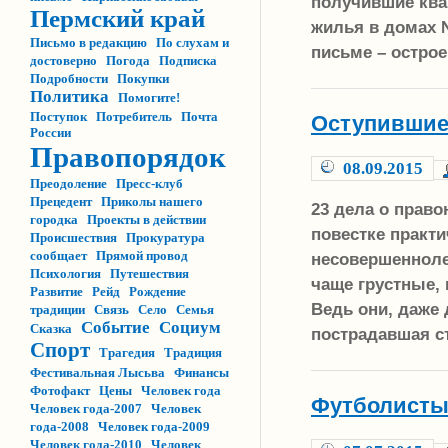
получившие ква
Пермский край
жилья в домах №
Письмо в редакцию
По слухам и
письме – остро
достоверно
Погода
Подписка
Подробности
Покупки
Политика
Помогите!
Поступок
Потребитель
Почта
Оступившие
России
Правопорядок
08.09.2015
Преодоление
Пресс-клуб
Прецедент
Приколы нашего
23 дела о прав
городка
Проекты в действии
повестке практ
Происшествия
Прокуратура
сообщает
Прямой провод
несовершенноле
Психология
Путешествия
чаще грустные, 
Развитие
Рейд
Рождение
Ведь они, даже 
традиции
Связь
Село
Семья
Событие
Социум
Сказка
пострадавшая с
Спорт
Трагедия
Традиция
Фестивальная Лысьва
Финансы
Фотофакт
Цены
Человек года
Футболисты
Человек года-2007
Человек
года-2008
Человек года-2009
Человек года-2010
Человек