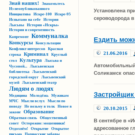
Знай наших!
Знакомьтесь
Из неопубликованного
Установлена пр
Инициатива
Искре-100
Искре-95
сероводорода в
Испытано на себе
История
Лысьвы
История «Искры»
История и современность
Коммуналка
Капремонт
Ездить мож
Конкурсы
Консультации
Конфликт интересов
Красная
21.06.2016
Криминал
строка
Круглый
Культура
стол
Лысьва и
Автомобильный 
Чусовой...
Лысьвенская
библиотека
Лысьвенский
Соликамск опас
городской округ
Лысьвенский
музей
Лысьвенский театр
Людям о людях
Застройщик
Медицина
Молодёжь
Мужикам
МЧС
Мысли вслух
Мысли по
поводу
Не возьму в толк
Новое в
20.10.2015
Образование
законе
Обратная связь
Общественный
В сентябре в «
совет
Осторожно: мошенники!
адресованное г
Отдохнём!
Открытие
Открытое
письмо
Парнасские забавы