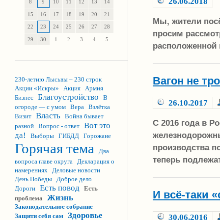
26.06.2018
8
9
10
11
12
13
14
15
16
17
18
19
20
21
Мы, жители пос
22
23
24
25
26
27
28
просим рассмот
29
30
1
2
3
4
5
расположенной 
Вагон не тро
230-летию Лысьвы – 230 строк
Акции «Искры»
Акция
Армия
Благоустройство
Бизнес
В
26.10.2017
огороде — с умом
Вера
Взлётка
Власть
Визит
Война бывает
С 2016 года в Р
Вот это
разной
Вопрос - ответ
железнодорожны
да!
Выборы
ГИБДД
Горожане
Горячая тема
производства п
Два
теперь подлежа
вопроса главе округа
Декларация о
намерениях
Деловые новости
День Победы
Доброе дело
Есть повод
Дороги
Есть
И всё-таки 
Жизнь
проблема
Законодательное собрание
Здоровье
Защити себя сам
30.06.2016