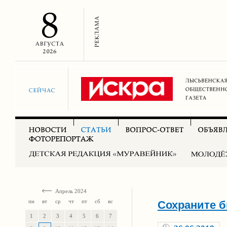
Апрель 2024
пн
вт
ср
чт
пт
сб
вс
Сохраните б
1
2
3
4
5
6
7