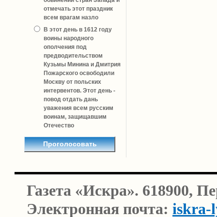
обвинений стран Запада и
отмечать этот праздник
всем врагам назло
В этот день в 1612 году
воины народного
ополчения под
предводительством
Кузьмы Минина и Дмитрия
Пожарского освободили
Москву от польских
интервентов. Этот день -
повод отдать дань
уважения всем русским
воинам, защищавшим
Отечество
Газета «Искра». 618900, П
Электронная почта:
iskra-