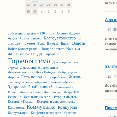
будет, 
22
23
24
25
26
27
28
29
30
1
2
3
4
5
А за 
28
230-летию Лысьвы – 230 строк
Акции «Искры»
Благоустройство
Акция
Армия
Бизнес
В
Ответ 
Власть
огороде — с умом
Вера
Взлётка
Визит
самого 
Вот это
Война бывает разной
Вопрос - ответ
эксплу
да!
Выборы
ГИБДД
Горожане
Горячая тема
Два вопроса главе
За чт
округа
Декларация о намерениях
Деловые новости
День Победы
Доброе дело
17
Есть повод
Жизнь
Дороги
Есть проблема
Законодательное собрание
Защити себя сам
До слёз
Здоровье
Знай наших!
Знакомьтесь
дачнико
Из неопубликованного
Инициатива
Искре-100
Искре-95
Испытано на себе
История Лысьвы
История «Искры»
История и современность
Коммуналка
Конкурсы
Почем
Капремонт
Консультации
Конфликт интересов
Красная