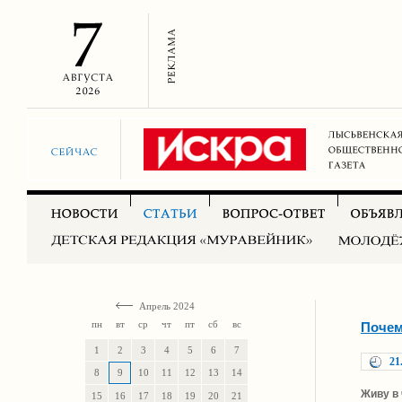
Апрель 2024
пн
вт
ср
чт
пт
сб
вс
Почем
1
2
3
4
5
6
7
21
8
9
10
11
12
13
14
Живу в 
15
16
17
18
19
20
21