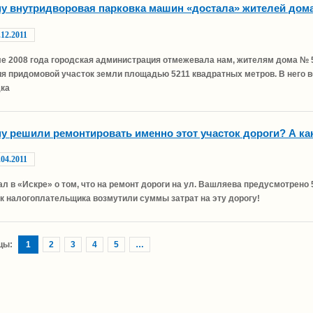
у внутридворовая парковка машин «достала» жителей дом
.12.2011
ле 2008 года городская администрация отмежевала нам, жителям дома № 
ия придомовой участок земли площадью 5211 квадратных метров. В него в
ка
у решили ремонтировать именно этот участок дороги? А ка
.04.2011
л в «Искре» о том, что на ремонт дороги на ул. Вашляева предусмотрено 5
к налогоплательщика возмутили суммы затрат на эту дорогу!
цы:
1
2
3
4
5
…