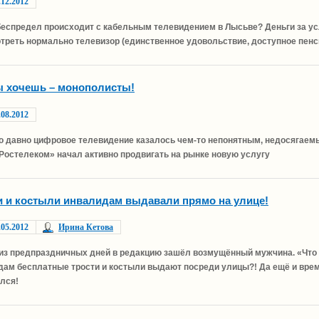
.12.2012
 беспредел происходит с кабельным телевидением в Лысьве? Деньги за у
отреть нормально телевизор (единственное удовольствие, доступное пен
ы хочешь – монополисты!
.08.2012
о давно цифровое телевидение казалось чем-то непонятным, недосягаемым
Ростелеком» начал активно продвигать на рынке новую услугу
и и костыли инвалидам выдавали прямо на улице!
.05.2012
Ирина Кетова
 из предпраздничных дней в редакцию зашёл возмущённый мужчина. «Чт
дам бесплатные трости и костыли выдают посреди улицы?! Да ещё и время
лся!