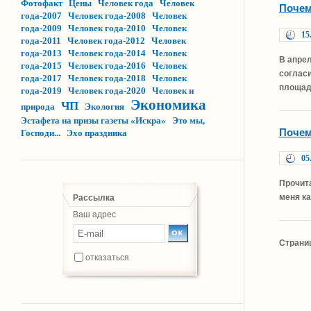
Фотофакт
Цены
Человек года
Человек
Почем
года-2007
Человек года-2008
Человек
года-2009
Человек года-2010
Человек
15
года-2011
Человек года-2012
Человек
года-2013
Человек года-2014
Человек
В апре
года-2015
Человек года-2016
Человек
соглас
года-2017
Человек года-2018
Человек
площад
года-2019
Человек года-2020
Человек и
Экономика
ЧП
природа
Экология
Эстафета на призы газеты «Искра»
Это мы,
Почем
Господи...
Эхо праздника
05
Прочита
меня ка
Рассылка
Ваш адрес
Страни
отказаться