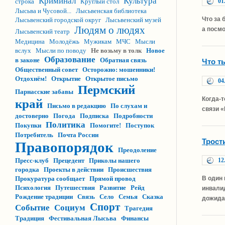
Криминал
Культура
строка
Круглый стол
01
Лысьва и Чусовой...
Лысьвенская библиотека
Что за
Лысьвенский городской округ
Лысьвенский музей
Людям о людях
а посм
Лысьвенский театр
Медицина
Молодёжь
Мужикам
МЧС
Мысли
вслух
Мысли по поводу
Не возьму в толк
Новое
Образование
в законе
Обратная связь
Что т
Общественный совет
Осторожно: мошенники!
Отдохнём!
Открытие
Открытое письмо
04
Пермский
Парнасские забавы
Когда-т
край
Письмо в редакцию
По слухам и
связи «
достоверно
Погода
Подписка
Подробности
Политика
Покупки
Помогите!
Поступок
Потребитель
Почта России
Трост
Правопорядок
Преодоление
Пресс-клуб
Прецедент
Приколы нашего
12
городка
Проекты в действии
Происшествия
Прокуратура сообщает
Прямой провод
В один
Психология
Путешествия
Развитие
Рейд
инвали
Рождение традиции
Связь
Село
Семья
Сказка
дожида
Спорт
Событие
Социум
Трагедия
Традиция
Фестивальная Лысьва
Финансы