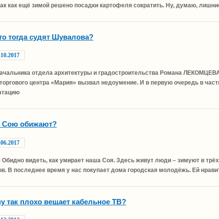
так как ещё зимой решено посадки картофеля сократить. Ну, думаю, лишние
что тогда судят Шувалова?
.10.2017
начальника отдела архитектуры и градостроительства Романа ЛЕКОМЦЕВА 
торгового центра «Мария» вызвал недоумение. И в первую очередь в част
атацию
о Сою обижают?
.06.2017
 Обидно видеть, как умирает наша Соя. Здесь живут люди – зимуют в трё
в. В последнее время у нас покупает дома городская молодёжь. Ей нравит
у так плохо вещает кабельное ТВ?